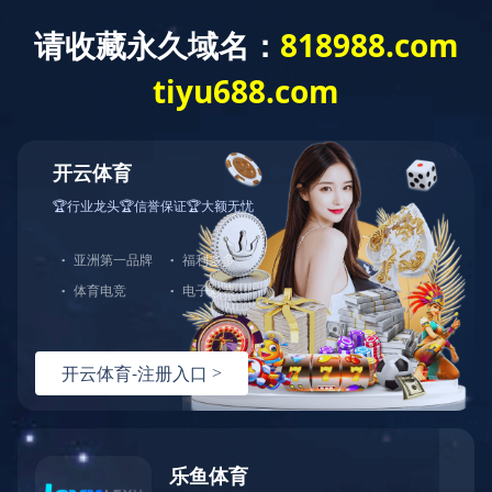
爱体育(中国)官方网站-登录入口