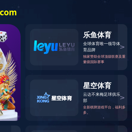
爱体育(中国)
合作案例
联系我们
人才招聘
官方网站-登
录入口