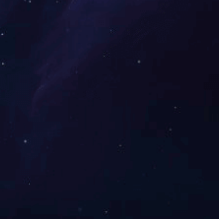
掌握先机！
1
2
>>