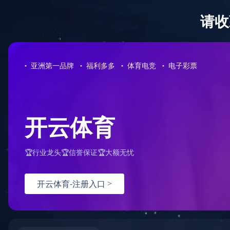
爱体育(中国)官方网站-登录入口